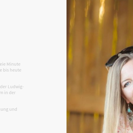
reie Minute
ie bis heute
 der Ludwig-
m in der
euung und