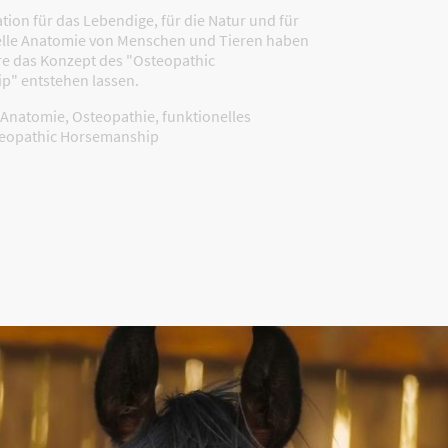
tion für das Lebendige, für die Natur und für
elle Anatomie von Menschen und Tieren haben
re das Konzept des "Osteopathic
" entstehen lassen.
Anatomie, Osteopathie, funktionelles
teopathic Horsemanship