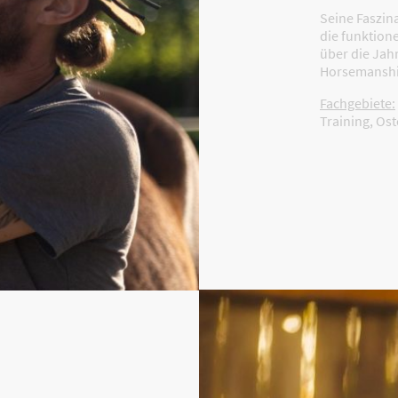
Seine Faszina
die funktion
über die Jah
Horsemanship
Fachgebie
te:
Training, Os